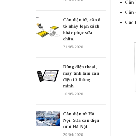
Cân k
Cân ô
Cân điện tử, cân ô
Các t
tô nhảy loạn cách
khắc phục sửa
chữa.
21/05/2020
Dùng điện thoại,
máy tính làm cân
điện tử thông
minh.
10/05/2020
Cân điện tử Hà
Nội. Sửa cân điện
tử ở Hà Nội.
29/04/2020