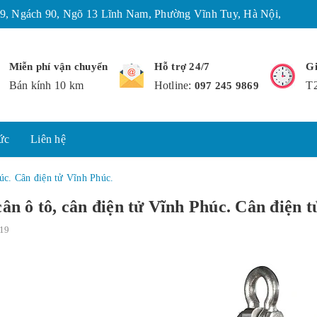
9, Ngách 90, Ngõ 13 Lĩnh Nam, Phường Vĩnh Tuy, Hà Nội,
Miễn phí vận chuyển
Hỗ trợ 24/7
Gi
Bán kính 10 km
Hotline:
T2
097 245 9869
ức
Liên hệ
húc. Cân điện tử Vĩnh Phúc.
ân ô tô, cân điện tử Vĩnh Phúc. Cân điện 
19