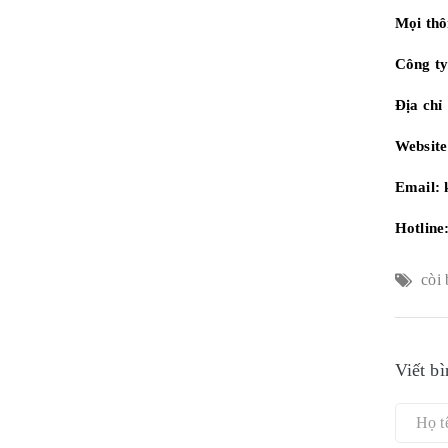
Mọi thôn
Công ty
Địa chỉ
Websit
Email:
Hotline
còi 
Viết bì