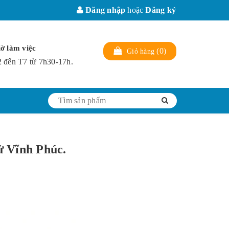
Đăng nhập
hoặc
Đăng ký
ờ làm việc
(
0
)
Giỏ hàng
 đến T7 từ 7h30-17h.
tử Vĩnh Phúc.