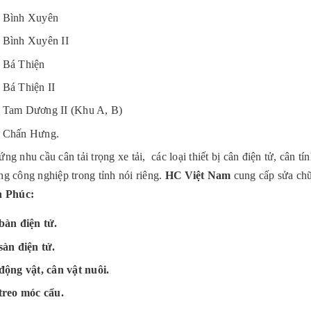
Bình Xuyên
Bình Xuyên II
Bá Thiện
Bá Thiện II
Tam Dương II (Khu A, B)
Chấn Hưng.
ng nhu cầu cân tải trọng xe tải, các loại thiết bị cân điện tử, cân tí
ng công nghiệp trong tỉnh nói riêng.
HC Việt Nam
cung cấp sửa chữ
h Phúc:
bàn điện tử.
àn điện tử.
ộng vật, cân vật nuôi.
treo móc cẩu.