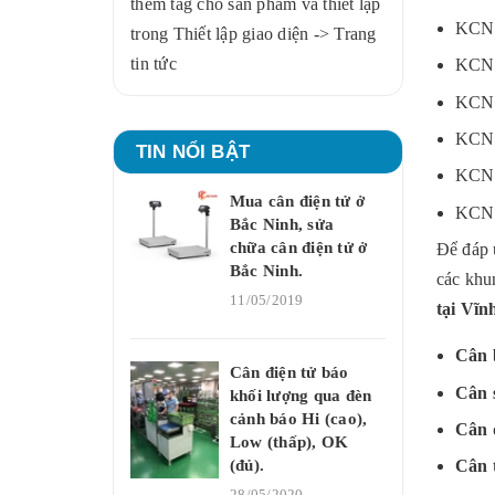
thêm tag cho sản phẩm và thiết lập
KCN 
trong Thiết lập giao diện -> Trang
tin tức
KCN 
KCN 
KCN 
TIN NỔI BẬT
KCN 
Mua cân điện tử ở
KCN 
Bắc Ninh, sửa
chữa cân điện tử ở
Để đáp ứ
Bắc Ninh.
các khu
11/05/2019
tại Vĩn
Cân 
Cân điện tử báo
Cân s
khối lượng qua đèn
cảnh báo Hi (cao),
Cân đ
Low (thấp), OK
(đủ).
Cân 
28/05/2020