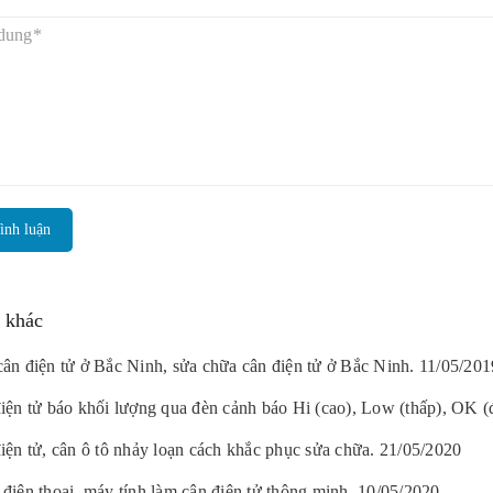
ình luận
n khác
ân điện tử ở Bắc Ninh, sửa chữa cân điện tử ở Bắc Ninh. 11/05/201
iện tử báo khối lượng qua đèn cảnh báo Hi (cao), Low (thấp), OK (
iện tử, cân ô tô nhảy loạn cách khắc phục sửa chữa. 21/05/2020
điện thoại, máy tính làm cân điện tử thông minh. 10/05/2020