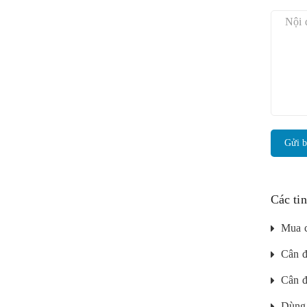
Gửi b
Các ti
Mua c
Cân đ
Cân đ
Dùng 