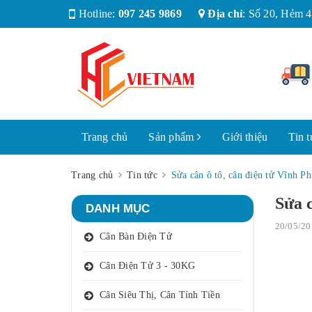
Hotline:
097 245 9869
Địa chỉ
:
Số 20, Hẻm 4
Trang chủ
Sản phẩm
Giới thiệu
Tin t
Trang chủ
Tin tức
Sửa cân ô tô, cân điện tử Vĩnh P
Sửa c
DANH MỤC
20/05/20
Cân Bàn Điện Tử
Cân Điện Tử 3 - 30KG
Cân Siêu Thị, Cân Tính Tiền