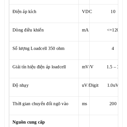
Điện áp kích
VDC
10
Dòng điều khiển
mA
<=120
Số lượng Loadcell 350 ohm
4
Giải tín hiệu điện áp loadcell
mV/V
1.5 – 3
Độ nhạy
uV/Digit
1.0uV
Thời gian chuyển đổi ngõ vào
ms
200
Nguồn cung cấp