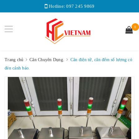
Hotline:
097 245 9869
0
Trang chủ
Cân Chuyên Dụng.
Cân điện tử, cân đếm số lượng có
đèn cảnh báo.